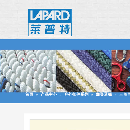
首页
»
产品中心
»
户外扣件系列
»
攀登器械
»
三角固