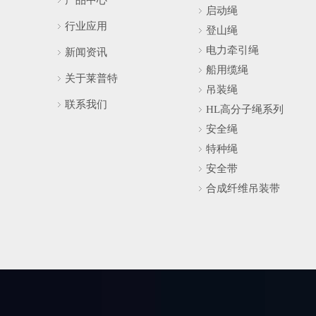
启动绳
行业应用
登山绳
电力牵引绳
新闻资讯
船用缆绳
关于莱普特
吊装绳
联系我们
HL高分子绳系列
安全绳
特种绳
安全带
合成纤维吊装带