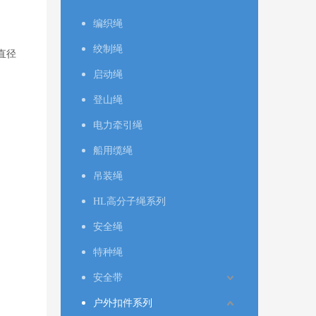
编织绳
绞制绳
直径
启动绳
登山绳
电力牵引绳
船用缆绳
吊装绳
HL高分子绳系列
安全绳
特种绳
安全带
户外扣件系列