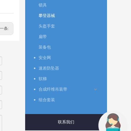
锁具
攀登器械
头盔手套
一条:
扁带
装备包
安全网
速差防坠器
软梯
合成纤维吊装带
组合套装
联系我们