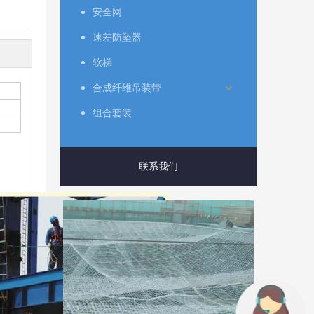
安全网
速差防坠器
软梯
合成纤维吊装带
组合套装
联系我们