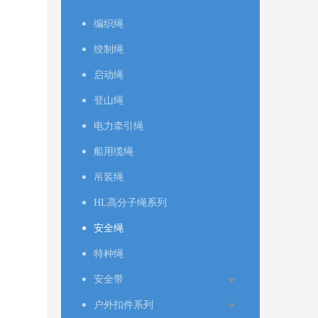
编织绳
绞制绳
启动绳
登山绳
电力牵引绳
船用缆绳
吊装绳
HL高分子绳系列
安全绳
特种绳
安全带
户外扣件系列