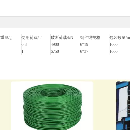
重量/g
使用荷载/T
破断荷载/kN
钢丝绳规格
包装数量/m
0.8
4900
6*19
1000
1
6750
6*37
1000