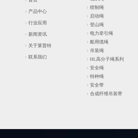
首页
绞制绳
产品中心
启动绳
行业应用
登山绳
电力牵引绳
新闻资讯
船用缆绳
关于莱普特
吊装绳
联系我们
HL高分子绳系列
安全绳
特种绳
安全带
合成纤维吊装带