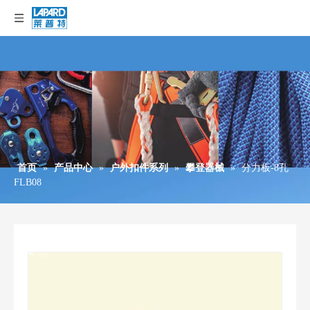
首页
»
产品中心
»
户外扣件系列
»
攀登器械
»
分力板-8孔
FLB08