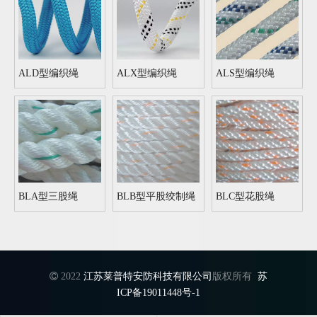
ALD型编织绳
ALX型编织绳
ALS型编织绳
BLA型三股绳
BLB型平股绞制绳
BLC型花股绳

2022
江苏莱普特安防科技有限公司
版权所有
苏
ICP备19011448号-1